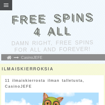
FREE SPINS
4 ALL
DAMN RIGHT, FREE SPINS
FOR ALL AND FOREVER!
CasinoJEFE
ILMAISKIERROKSIA
11 ilmaiskierrosta ilman talletusta,
CasinoJEFE