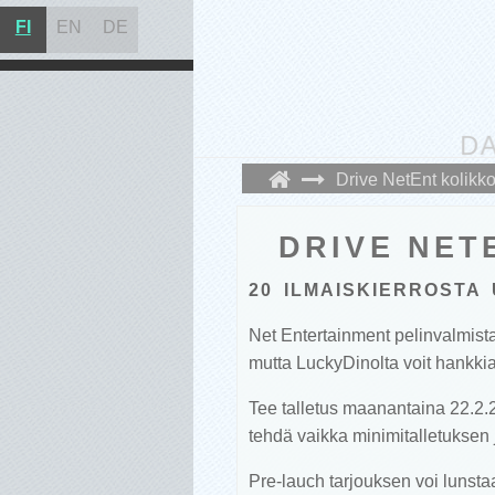
FI
EN
DE
DA
Drive NetEnt kolikko
DRIVE NET
20 ILMAISKIERROSTA
Net Entertainment pelinvalmistaj
mutta LuckyDinolta voit hankkia
Tee talletus maanantaina 22.2.2
tehdä vaikka minimitalletuksen j
Pre-lauch tarjouksen voi lunst