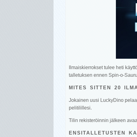
Ilmaiskierrokset tulee heti käy
talletuksen ennen Spin-o-Saurus
MITES SITTEN 20 IL
Jokainen uusi LuckyDino pelaaja 
pelitilillesi.
Tilin rekisteröinnin jälkeen ava
ENSITALLETUSTEN KA